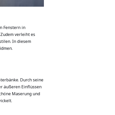
n Fenstern in
. Zudem verleiht es
tilen. In diesem
widmen.
sterbänke. Durch seine
er äußeren Einflüssen
schöne Maserung und
ickelt.